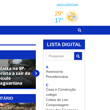
JAGUARIÚNA
LISTA DIGITAL
Pesquisar
A
faixa na SP-
Assessoria
rista a sair da
Procurado por estupro de
Previdenciária
eículo
vulnerável é preso pela PM
Jaguariúna
em Jaguariúna
C
Casa e Construção
colégio
ITÁRIO
Coleta de Lixo
Compostagem