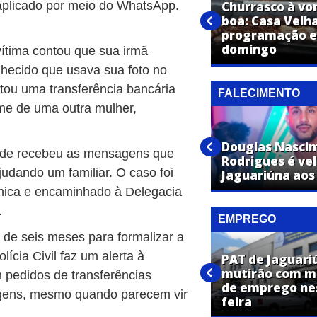
É nesta sexta! Farmácia Super
Churrasco à vo
aplicado por meio do WhatsApp.
Popular inaugura em
boa: Casa Velh
Jaguariúna com festa, brindes
programação es
e ofertas imperdíveis
domingo
vítima contou que sua irmã
ecido que usava sua foto no
citou uma transferência bancária
FALECIMENTO
me de uma outra mulher,
José Maria Toledo de Moraes
Douglas Nasci
 onde recebeu as mensagens que
é velado em Jaguariúna aos 87
Rodrigues é ve
judando um familiar. O caso foi
anos
Jaguariúna aos
rônica e encaminhado à Delegacia
.
EMPREGO
l de seis meses para formalizar a
lícia Civil faz um alerta à
PAT de Jaguar
PAT de Jaguariúna promove
mutirão com ma
 pedidos de transferências
dois mutirões de emprego
de emprego ne
sagens, mesmo quando parecem vir
nesta semana
feira