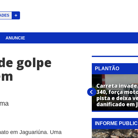
+
ADES
ANUNCIE
de golpe
PLANTÃO
em
Homem denuncia suposto
Carreta invade 
golpe após pagar quase R$ 29
340, força moto
mil por pintura de imóvel em
pista e deixa v
ima
Jaguariúna
danificado em 
INFORME PUBLIC
ionato em Jaguariúna. Uma