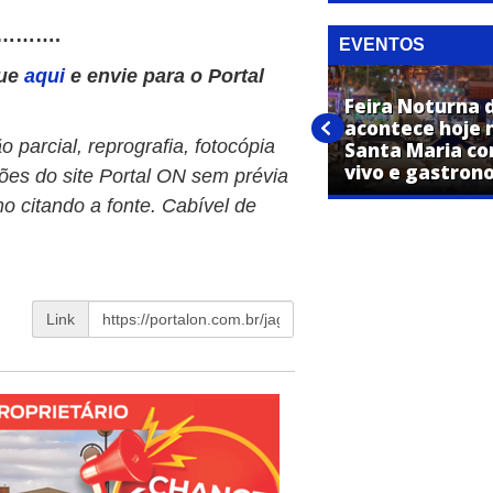
……….
EVENTOS
que
aqui
e envie para o Portal
Alunos de Dança Country da
Feira Noturna 
Escola das Artes se
acontece hoje 
 parcial, reprografia, fotocópia
apresentam no receptivo da
Santa Maria co
Maria Fumaça neste domingo
vivo e gastron
ões do site Portal ON sem prévia
o citando a fonte. Cabível de
Link