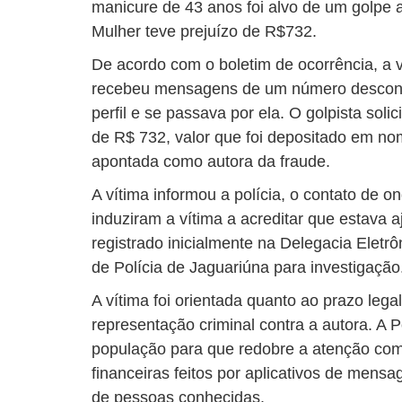
manicure de 43 anos foi alvo de um golpe 
Mulher teve prejuízo de R$732.
De acordo com o boletim de ocorrência, a 
recebeu mensagens de um número desconh
perfil e se passava por ela. O golpista soli
de R$ 732, valor que foi depositado em no
apontada como autora da fraude.
A vítima informou a polícia, o contato de
induziram a vítima a acreditar que estava a
registrado inicialmente na Delegacia Elet
de Polícia de Jaguariúna para investigação
A vítima foi orientada quanto ao prazo lega
representação criminal contra a autora. A Po
população para que redobre a atenção com
financeiras feitos por aplicativos de men
de pessoas conhecidas.