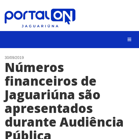
NOTÍCIAS
30/09/2019
Números
LISTA DIGITAL
financeiros de
CONTATO
Jaguariúna são
ANUNCIE
apresentados
BUSCAR
durante Audiência
Pública