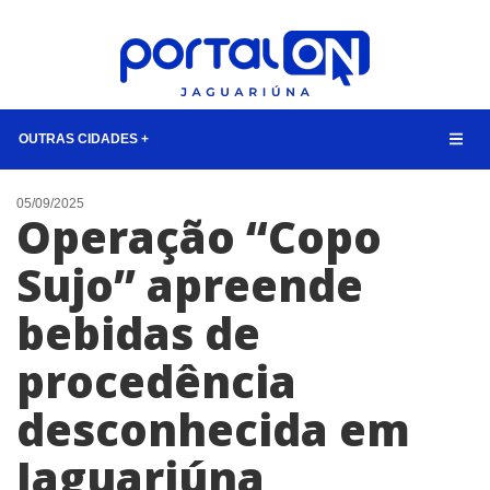
OUTRAS CIDADES +
NOTÍCIAS
05/09/2025
Operação “Copo
LISTA DIGITAL
Sujo” apreende
CONTATO
bebidas de
ANUNCIE
procedência
BUSCAR
desconhecida em
Jaguariúna