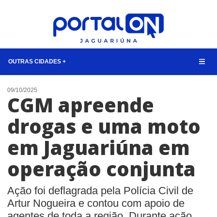
OUTRAS CIDADES +
NOTÍCIAS
09/10/2025
CGM apreende
LISTA DIGITAL
drogas e uma moto
CONTATO
em Jaguariúna em
ANUNCIE
operação conjunta
BUSCAR
Ação foi deflagrada pela Polícia Civil de
Artur Nogueira e contou com apoio de
agentes de toda a região. Durante ação,