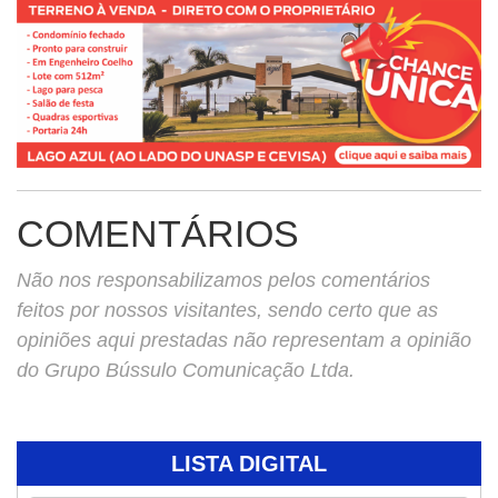
COMENTÁRIOS
Não nos responsabilizamos pelos comentários
feitos por nossos visitantes, sendo certo que as
opiniões aqui prestadas não representam a opinião
do Grupo Bússulo Comunicação Ltda.
LISTA DIGITAL