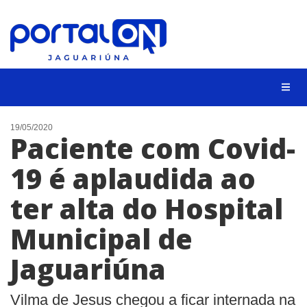
NOTÍCIAS
19/05/2020
Paciente com Covid-
LISTA DIGITAL
19 é aplaudida ao
CONTATO
ter alta do Hospital
ANUNCIE
Municipal de
BUSCAR
Jaguariúna
Vilma de Jesus chegou a ficar internada na