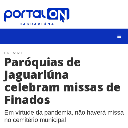
NOTÍCIAS
01/11/2020
Paróquias de
LISTA DIGITAL
Jaguariúna
CONTATO
celebram missas de
ANUNCIE
Finados
BUSCAR
Em virtude da pandemia, não haverá missa
no cemitério municipal