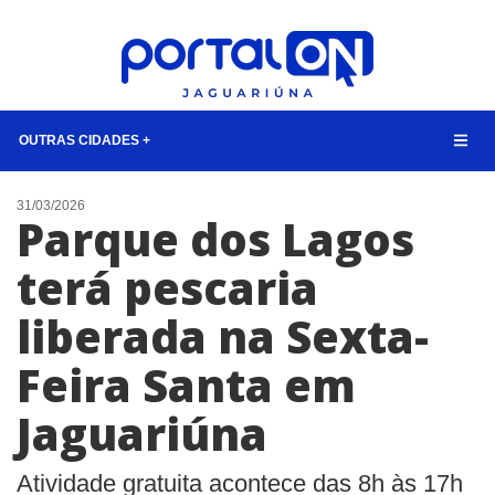
OUTRAS CIDADES +
NOTÍCIAS
31/03/2026
Parque dos Lagos
LISTA DIGITAL
terá pescaria
CONTATO
liberada na Sexta-
ANUNCIE
Feira Santa em
BUSCAR
Jaguariúna
Atividade gratuita acontece das 8h às 17h