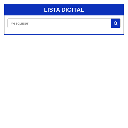
LISTA DIGITAL
Pesquisar
07/08/2026
Prefeitura realiza
operação tapa-
buracos na Avenida
Prefeito Laércio