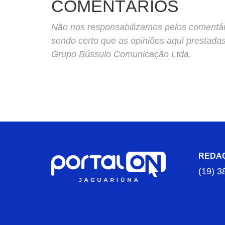
COMENTÁRIOS
Não nos responsabilizamos pelos comentário
sendo certo que as opiniões aqui prestada
Grupo Bússulo Comunicação Ltda.
REDA
(19) 3