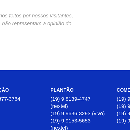
s feitos por nossos visitantes,
s não representam a opinião do
ÇÃO
PLANTÃO
COME
877-3764
(19) 9 8139-4747
(19) 
(nextel)
(19) 
(19) 9 9636-3293 (vivo)
(19) 
(19) 9 9153-5653
(19) 
(nextel)