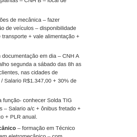
 plantas – CNH B – local de
ões de mecânica – fazer
ão de veículos – disponibilidade
e transporte + vale alimentação +
om documentação em dia – CNH A
balho segunda a sábado das 8h as
lientes, nas cidades de
a / Salario R$1.347,00 + 30% de
a função- conhecer Solda TIG
s – Salario a/c + ônibus fretado +
co + PLR anual.
cânico
– formação em Técnico
co em eletromecânico – com