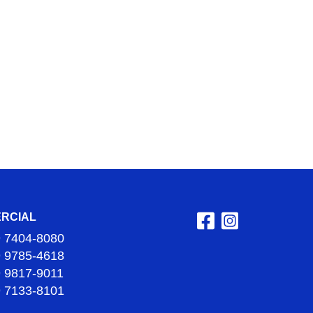
RCIAL
9 7404-8080
9 9785-4618
9 9817-9011
9 7133-8101