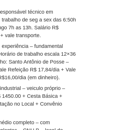
responsável técnico em
de trabalho de seg a sex das 6:50h
go 7h as 13h. Salário R$
+ vale transporte.
 experiência – fundamental
-Horário de trabalho escala 12×36
lho: Santo Antônio de Posse –
ale Refeição R$ 17,84/dia + Vale
$16,00/dia (em dinheiro).
dustrial – veiculo próprio –
R$ 1450.00 + Cesta Básica +
ntação no Local + Convênio
édio completo – com