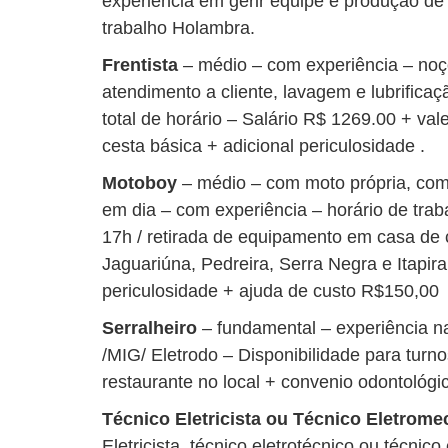
experiência em gerir equipe e produção de
trabalho Holambra.
Frentista
– médio – com experiência – noç
atendimento a cliente, lavagem e lubrificaç
total de horário – Salário R$ 1269.00 + val
cesta básica + adicional periculosidade .
Motoboy
– médio – com moto própria, c
em dia – com experiência – horário de tra
17h / retirada de equipamento em casa de c
Jaguariúna, Pedreira, Serra Negra e Itapir
periculosidade + ajuda de custo R$150,00
Serralheiro
– fundamental – experiência n
/MIG/ Eletrodo – Disponibilidade para turno
restaurante no local + convenio odontológi
Técnico Eletricista ou Técnico Eletrome
Eletricista, técnico eletrotécnico ou técni