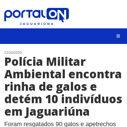
NOTÍCIAS
12/10/2020
Polícia Militar
LISTA DIGITAL
Ambiental encontra
CONTATO
rinha de galos e
ANUNCIE
detém 10 indivíduos
BUSCAR
em Jaguariúna
Foram resgatados 90 galos e apetrechos