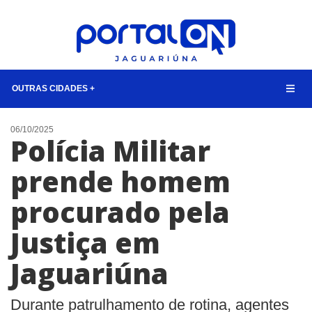
OUTRAS CIDADES +
NOTÍCIAS
06/10/2025
Polícia Militar
LISTA DIGITAL
prende homem
CONTATO
procurado pela
ANUNCIE
Justiça em
BUSCAR
Jaguariúna
Durante patrulhamento de rotina, agentes