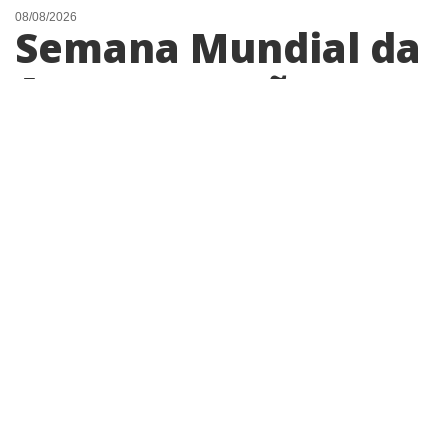
08/08/2026
Semana Mundial da
Amamentação
reforça importância
do aleitamento
para mãe e bebê
Ginecologista e obstetra Gabriela Pereira
destaca os benefícios do leite materno,
esclarece as principais dificuldades
enfrentadas pelas mães e reforça a
importância da rede de apoio durante o
período de amamentação