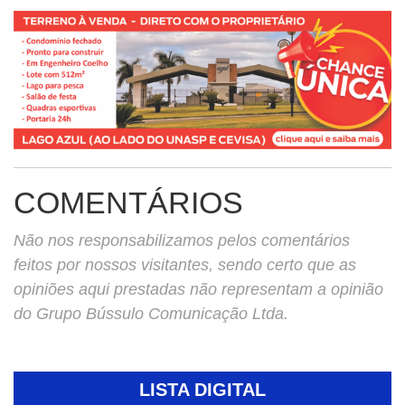
COMENTÁRIOS
Não nos responsabilizamos pelos comentários
feitos por nossos visitantes, sendo certo que as
opiniões aqui prestadas não representam a opinião
do Grupo Bússulo Comunicação Ltda.
LISTA DIGITAL