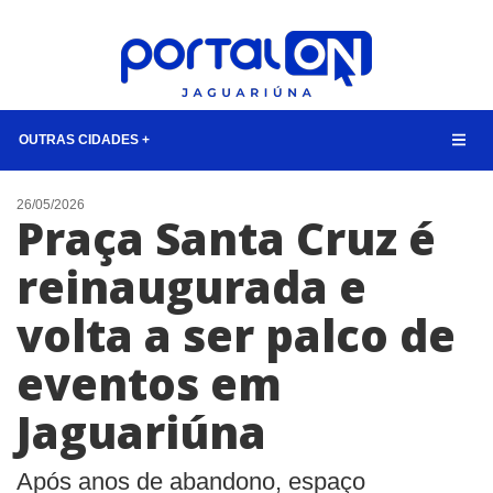
OUTRAS CIDADES +
NOTÍCIAS
26/05/2026
Praça Santa Cruz é
LISTA DIGITAL
reinaugurada e
CONTATO
volta a ser palco de
ANUNCIE
eventos em
BUSCAR
Jaguariúna
Após anos de abandono, espaço