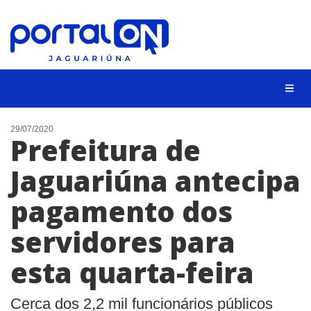
NOTÍCIAS
29/07/2020
Prefeitura de
LISTA DIGITAL
Jaguariúna antecipa
CONTATO
pagamento dos
ANUNCIE
servidores para
BUSCAR
esta quarta-feira
Cerca dos 2,2 mil funcionários públicos