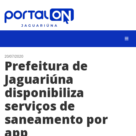
NOTÍCIAS
20/07/2020
Prefeitura de
LISTA DIGITAL
Jaguariúna
CONTATO
disponibiliza
ANUNCIE
serviços de
BUSCAR
saneamento por
app