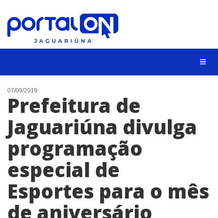
NOTÍCIAS
07/09/2019
Prefeitura de
LISTA DIGITAL
Jaguariúna divulga
CONTATO
programação
ANUNCIE
especial de
BUSCAR
Esportes para o mês
de aniversário