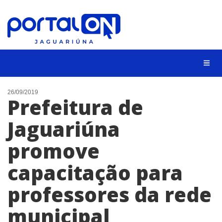
NOTÍCIAS
26/09/2019
Prefeitura de
LISTA DIGITAL
Jaguariúna
CONTATO
promove
ANUNCIE
capacitação para
BUSCAR
professores da rede
municipal