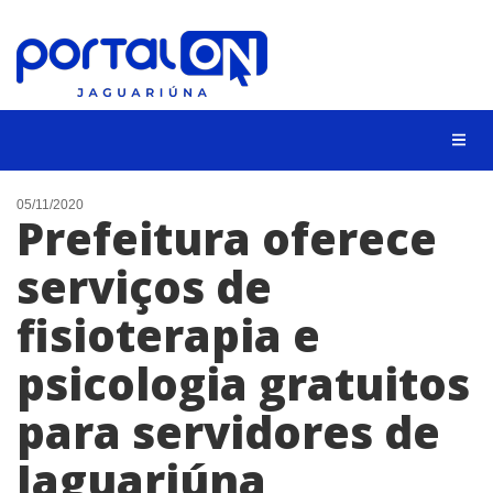
NOTÍCIAS
05/11/2020
Prefeitura oferece
LISTA DIGITAL
serviços de
CONTATO
fisioterapia e
ANUNCIE
psicologia gratuitos
BUSCAR
para servidores de
Jaguariúna