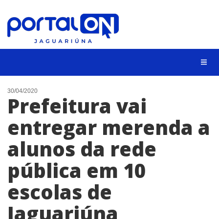
NOTÍCIAS
30/04/2020
Prefeitura vai
LISTA DIGITAL
entregar merenda a
CONTATO
alunos da rede
ANUNCIE
pública em 10
BUSCAR
escolas de
Jaguariúna