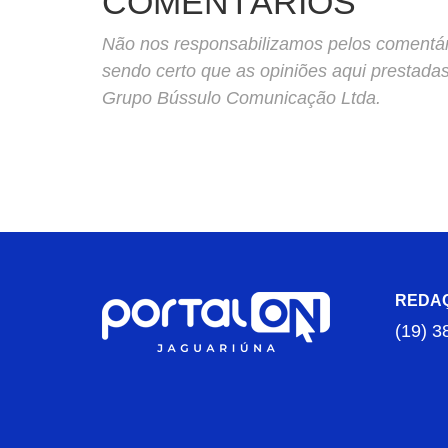
COMENTÁRIOS
Não nos responsabilizamos pelos comentário
sendo certo que as opiniões aqui prestada
Grupo Bússulo Comunicação Ltda.
REDA
(19) 3