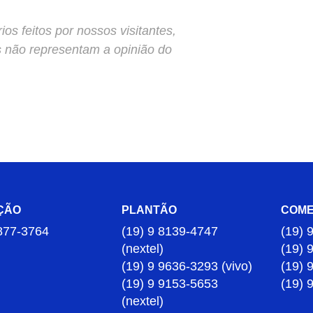
s feitos por nossos visitantes,
s não representam a opinião do
ÇÃO
PLANTÃO
COME
877-3764
(19) 9 8139-4747
(19) 
(nextel)
(19) 
(19) 9 9636-3293 (vivo)
(19) 
(19) 9 9153-5653
(19) 
(nextel)