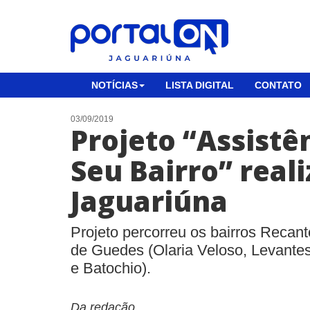
NOTÍCIAS
LISTA DIGITAL
CONTATO
03/09/2019
Projeto “Assistê
Seu Bairro” real
Jaguariúna
Projeto percorreu os bairros Reca
de Guedes (Olaria Veloso, Levantes
e Batochio).
Da redação