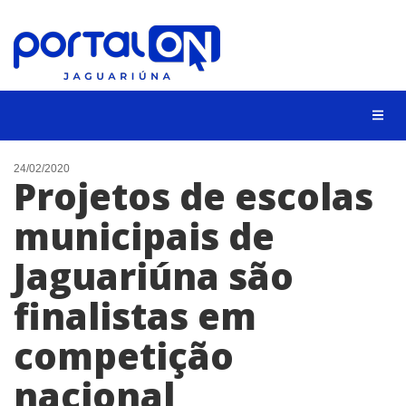
NOTÍCIAS
24/02/2020
Projetos de escolas
LISTA DIGITAL
municipais de
CONTATO
Jaguariúna são
ANUNCIE
finalistas em
BUSCAR
competição
nacional