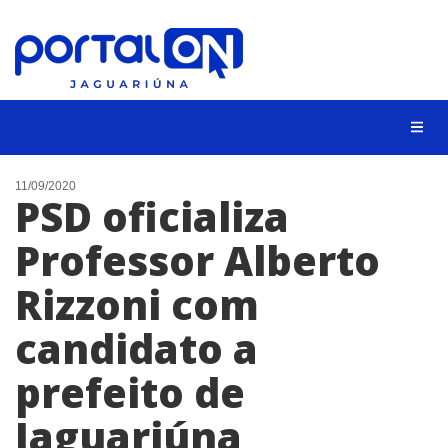
NOTÍCIAS
11/09/2020
PSD oficializa
LISTA DIGITAL
Professor Alberto
CONTATO
Rizzoni com
ANUNCIE
candidato a
BUSCAR
prefeito de
Jaguariúna