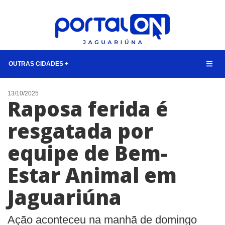
OUTRAS CIDADES +
NOTÍCIAS
13/10/2025
Raposa ferida é
LISTA DIGITAL
resgatada por
CONTATO
equipe de Bem-
ANUNCIE
Estar Animal em
BUSCAR
Jaguariúna
Ação aconteceu na manhã de domingo