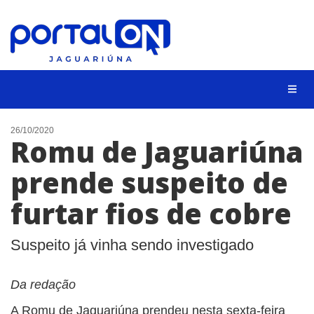
NOTÍCIAS
26/10/2020
Romu de Jaguariúna
LISTA DIGITAL
prende suspeito de
CONTATO
furtar fios de cobre
ANUNCIE
BUSCAR
Suspeito já vinha sendo investigado
Da redação
A Romu de Jaguariúna prendeu nesta sexta-feira