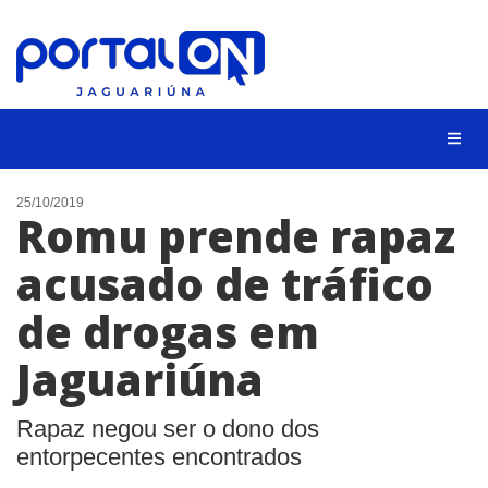
NOTÍCIAS
25/10/2019
Romu prende rapaz
LISTA DIGITAL
acusado de tráfico
CONTATO
de drogas em
ANUNCIE
Jaguariúna
BUSCAR
Rapaz negou ser o dono dos
entorpecentes encontrados