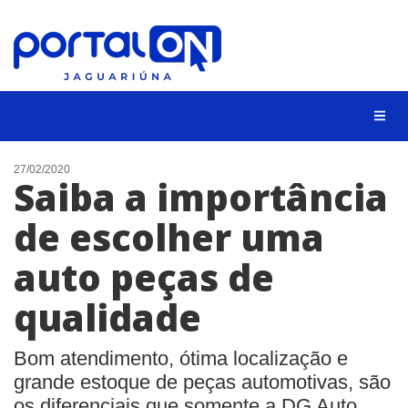
NOTÍCIAS
27/02/2020
Saiba a importância
LISTA DIGITAL
de escolher uma
CONTATO
auto peças de
ANUNCIE
qualidade
BUSCAR
Bom atendimento, ótima localização e
grande estoque de peças automotivas, são
os diferenciais que somente a DG Auto