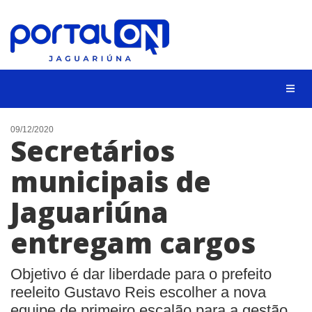
NOTÍCIAS
09/12/2020
Secretários
LISTA DIGITAL
municipais de
CONTATO
Jaguariúna
ANUNCIE
entregam cargos
BUSCAR
Objetivo é dar liberdade para o prefeito
reeleito Gustavo Reis escolher a nova
equipe de primeiro escalão para a gestão