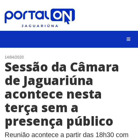
NOTÍCIAS
14/04/2020
Sessão da Câmara
LISTA DIGITAL
de Jaguariúna
CONTATO
acontece nesta
ANUNCIE
terça sem a
BUSCAR
presença público
Reunião acontece a partir das 18h30 com