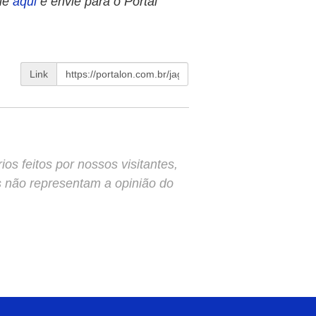
ue
aqui
e envie para o Portal
Link
s feitos por nossos visitantes,
s não representam a opinião do