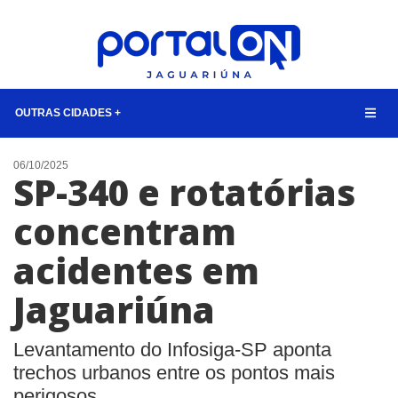
OUTRAS CIDADES +
NOTÍCIAS
06/10/2025
SP-340 e rotatórias
LISTA DIGITAL
concentram
CONTATO
acidentes em
ANUNCIE
Jaguariúna
BUSCAR
Levantamento do Infosiga-SP aponta
trechos urbanos entre os pontos mais
perigosos