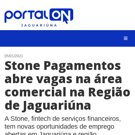
NOTÍCIAS
05/01/2021
Stone Pagamentos
LISTA DIGITAL
abre vagas na área
CONTATO
comercial na Região
ANUNCIE
de Jaguariúna
BUSCAR
A Stone, fintech de serviços financeiros,
tem novas oportunidades de emprego
abertas em Jaguariúna e região