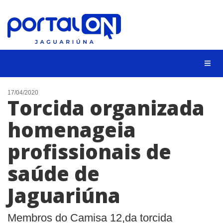
NOTÍCIAS
17/04/2020
Torcida organizada
LISTA DIGITAL
homenageia
CONTATO
profissionais de
ANUNCIE
saúde de
BUSCAR
Jaguariúna
Membros do Camisa 12,da torcida