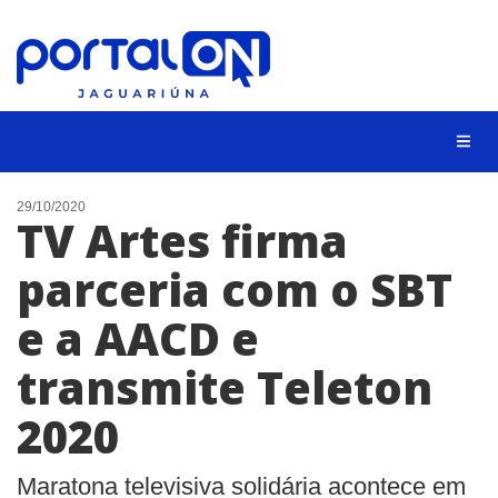
NOTÍCIAS
29/10/2020
TV Artes firma
LISTA DIGITAL
parceria com o SBT
CONTATO
e a AACD e
ANUNCIE
transmite Teleton
BUSCAR
2020
Maratona televisiva solidária acontece em