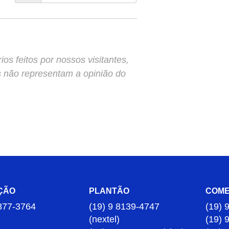
s feitos por nossos visitantes,
s não representam a opinião do
ÇÃO
PLANTÃO
COME
877-3764
(19) 9 8139-4747
(19) 
(nextel)
(19) 