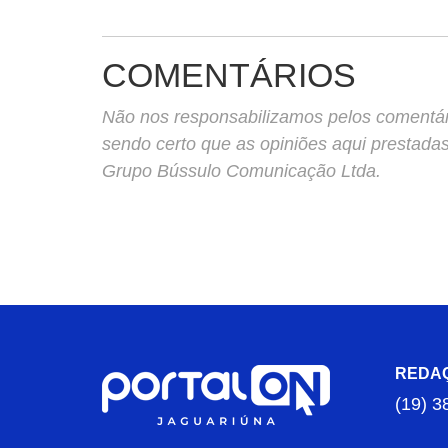
COMENTÁRIOS
Não nos responsabilizamos pelos comentário
sendo certo que as opiniões aqui prestada
Grupo Bússulo Comunicação Ltda.
REDA
(19) 3