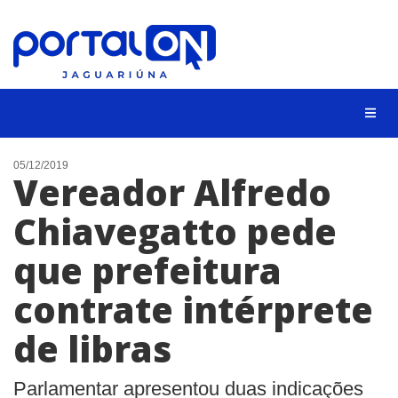
NOTÍCIAS
05/12/2019
Vereador Alfredo
LISTA DIGITAL
Chiavegatto pede
CONTATO
que prefeitura
ANUNCIE
contrate intérprete
BUSCAR
de libras
Parlamentar apresentou duas indicações