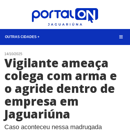
OUTRAS CIDADES +
NOTÍCIAS
14/10/2025
Vigilante ameaça
LISTA DIGITAL
colega com arma e
CONTATO
o agride dentro de
ANUNCIE
empresa em
BUSCAR
Jaguariúna
Caso aconteceu nessa madrugada