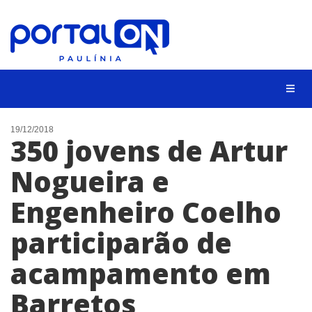
CIDADES
19/12/2018
350 jovens de Artur
EVENTOS
Nogueira e
EMPREGO
Engenheiro Coelho
ANIVERSÁRIO DAS CIDADES
ANUNCIE
participarão de
CONTATO
acampamento em
BUSCAR
Barretos