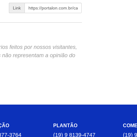
Link
s feitos por nossos visitantes,
s não representam a opinião do
ÇÃO
PLANTÃO
COME
877-3764
(19) 9 8139-4747
(19) 