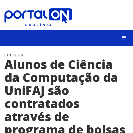
CIDADES
01/10/2019
Alunos de Ciência
EVENTOS
da Computação da
EMPREGO
UniFAJ são
ANIVERSÁRIO DAS CIDADES
ANUNCIE
contratados
CONTATO
através de
BUSCAR
programa de bolsas