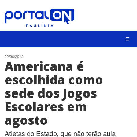
CIDADES
22/06/2018
Americana é
EVENTOS
escolhida como
EMPREGO
sede dos Jogos
ANIVERSÁRIO DAS CIDADES
ANUNCIE
Escolares em
CONTATO
agosto
BUSCAR
Atletas do Estado, que não terão aula