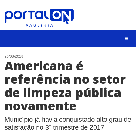
CIDADES
20/08/2018
Americana é
EVENTOS
referência no setor
EMPREGO
de limpeza pública
ANIVERSÁRIO DAS CIDADES
ANUNCIE
novamente
CONTATO
Município já havia conquistado alto grau de
BUSCAR
satisfação no 3º trimestre de 2017