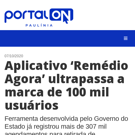
CIDADES
07/10/2020
Aplicativo ‘Remédio
EVENTOS
Agora’ ultrapassa a
EMPREGO
marca de 100 mil
ANIVERSÁRIO DAS CIDADES
ANUNCIE
usuários
CONTATO
Ferramenta desenvolvida pelo Governo do
BUSCAR
Estado já registrou mais de 307 mil
agendamentos para retirada de