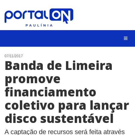
CIDADES
07/11/2017
Banda de Limeira
EVENTOS
promove
EMPREGO
financiamento
ANIVERSÁRIO DAS CIDADES
ANUNCIE
coletivo para lançar
CONTATO
disco sustentável
BUSCAR
A captação de recursos será feita através