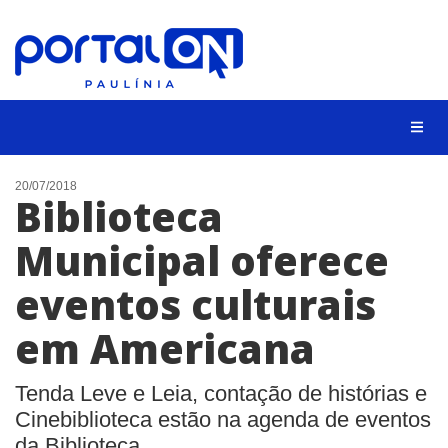
CIDADES
20/07/2018
Biblioteca
EVENTOS
Municipal oferece
EMPREGO
eventos culturais
ANIVERSÁRIO DAS CIDADES
ANUNCIE
em Americana
CONTATO
Tenda Leve e Leia, contação de histórias e
BUSCAR
Cinebiblioteca estão na agenda de eventos
da Biblioteca