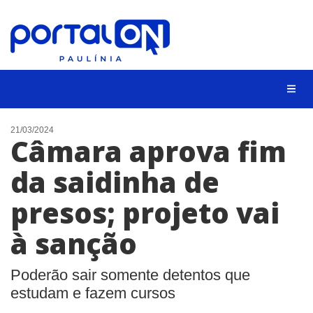
CIDADES
21/03/2024
Câmara aprova fim
EVENTOS
da saidinha de
EMPREGO
presos; projeto vai
ANIVERSÁRIO DAS CIDADES
ANUNCIE
à sanção
CONTATO
Poderão sair somente detentos que
BUSCAR
estudam e fazem cursos