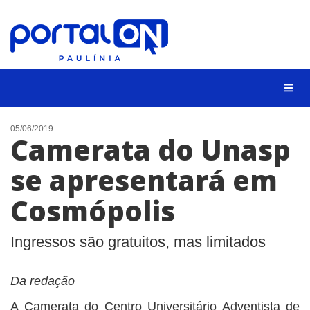
CIDADES
05/06/2019
Camerata do Unasp
EVENTOS
se apresentará em
EMPREGO
Cosmópolis
ANIVERSÁRIO DAS CIDADES
ANUNCIE
Ingressos são gratuitos, mas limitados
CONTATO
Da redação
BUSCAR
A Camerata do Centro Universitário Adventista de