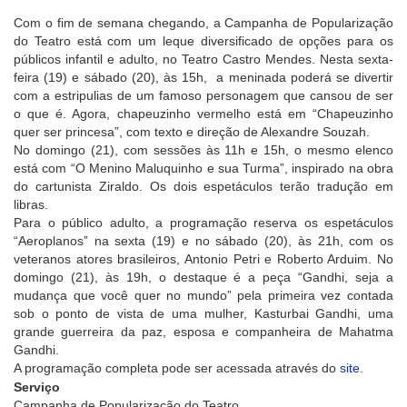
Com o fim de semana chegando, a Campanha de Popularização
do Teatro está com um leque diversificado de opções para os
públicos infantil e adulto, no Teatro Castro Mendes. Nesta sexta-
feira (19) e sábado (20), às 15h, a meninada poderá se divertir
com a estripulias de um famoso personagem que cansou de ser
o que é. Agora, chapeuzinho vermelho está em “Chapeuzinho
quer ser princesa”, com texto e direção de Alexandre Souzah.
No domingo (21), com sessões às 11h e 15h, o mesmo elenco
está com “O Menino Maluquinho e sua Turma”, inspirado na obra
do cartunista Ziraldo. Os dois espetáculos terão tradução em
libras.
Para o público adulto, a programação reserva os espetáculos
“Aeroplanos” na sexta (19) e no sábado (20), às 21h, com os
veteranos atores brasileiros, Antonio Petri e Roberto Arduim. No
domingo (21), às 19h, o destaque é a peça “Gandhi, seja a
mudança que você quer no mundo” pela primeira vez contada
sob o ponto de vista de uma mulher, Kasturbai Gandhi, uma
grande guerreira da paz, esposa e companheira de Mahatma
Gandhi.
A programação completa pode ser acessada através do
site
.
Serviço
Campanha de Popularização do Teatro