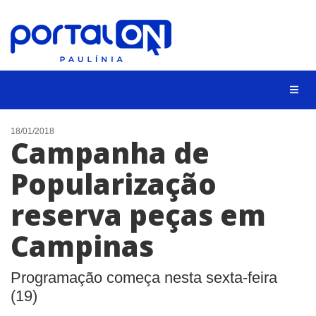
CIDADES
18/01/2018
Campanha de
EVENTOS
Popularização
EMPREGO
reserva peças em
ANIVERSÁRIO DAS CIDADES
ANUNCIE
Campinas
CONTATO
Programação começa nesta sexta-feira
BUSCAR
(19)