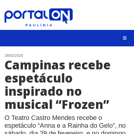
CIDADES
28/02/2020
Campinas recebe
EVENTOS
espetáculo
EMPREGO
inspirado no
ANIVERSÁRIO DAS CIDADES
ANUNCIE
musical “Frozen”
CONTATO
O Teatro Castro Mendes recebe o
BUSCAR
espetáculo “Anna e a Rainha do Gelo”, no
sábado, dia 29 de fevereiro, e no domingo,