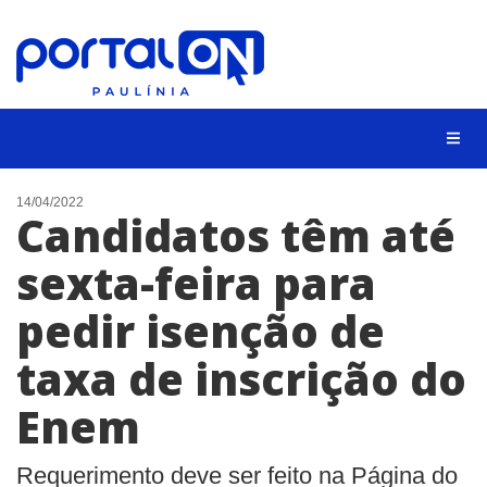
CIDADES
14/04/2022
Candidatos têm até
EVENTOS
sexta-feira para
EMPREGO
pedir isenção de
ANIVERSÁRIO DAS CIDADES
ANUNCIE
taxa de inscrição do
CONTATO
Enem
BUSCAR
Requerimento deve ser feito na Página do