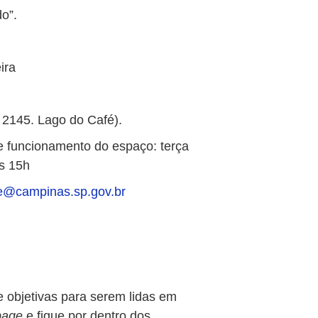
o”.
ira
 2145. Lago do Café).
 de funcionamento do espaço: terça
s 15h
@campinas.sp.gov.br
e objetivas para serem lidas em
page
e fique por dentro dos