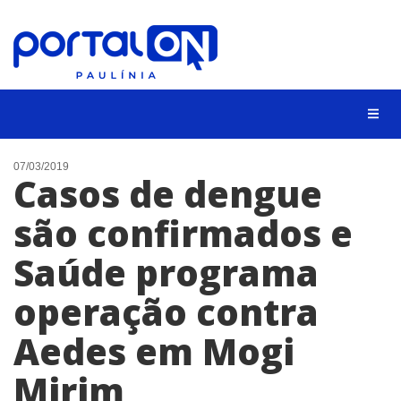
CIDADES
07/03/2019
Casos de dengue
EVENTOS
são confirmados e
EMPREGO
Saúde programa
ANIVERSÁRIO DAS CIDADES
ANUNCIE
operação contra
CONTATO
Aedes em Mogi
BUSCAR
Mirim